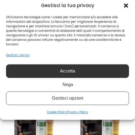
Gestisci la tua privacy
Utilizziamo tecnologie come i cookie per memorizzare e/o accedere alle
informazioni del dispositivo. Lo facciamo per migliorare l'esperienza di
navigazione e per mostrare annunci (non) personalizzati. Il consenso a
queste tecnologie ci consentirà di elaborare dati quali il comportamento di
navigazione o gli ID univoci su questo sito. Il mancato consenso o la revoca
del consenso possono influire negativamente su alcune caratteristiche e
funzioni.
Biokap Nutricolor Delicato
Biokap Nutricolor Delicato
Gestisci servizi
Rapid 6.3 Biondo Scuro Dorato
Rapid 5.34 Castano Chiaro
| Bios Line
Miele | Bios Line
Accetta
13,00
€
13,00
€
IVA Incl
IVA Incl
Aggiungi al carrello
Aggiungi al carrello
Nega
Gestisci opzioni
Cookie Policy
Privacy Policy