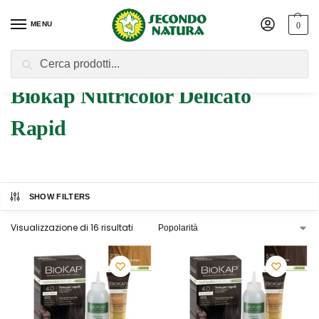
MENU
0
Cerca
Home
Prodotto Linea Prodotto
Biokap Nutricolor Delicato Rapid
/
/
Biokap Nutricolor Delicato
Rapid
SHOW FILTERS
Visualizzazione di 16 risultati