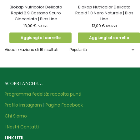
Biokap Nutricolor Delicato
Biokap Nutricolor Delicato
Rapid 2.9 Castano Scuro
Rapid 1.0 Nero Naturale | Bios
Cioccolato | Bios Line
Line
13,00
€
13,00
€
IVA Incl
IVA Incl
Aggiungi al carrello
Aggiungi al carrello
Visualizzazione di 16 risultati
SCOPRI ANCHE…
Programma fedeltà: raccolta punti
Profilo Instagram
|
Pagina Facebook
Chi Siamo
I Nostri Contatti
LINK UTILI