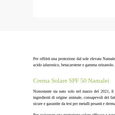
Per offrirti una protezione dal sole elevata Namal
acido ialuronico, betacarotene e gamma orizanolo. I
Crema Solare SPF 50 Namalei
Nonostante sia nato solo nel marzo del 2021, il
ingredienti di origine animale, consapevoli del fat
sicure e garantite da test per metalli pesanti e derma
Per assicurare una protezione solare efficace e g