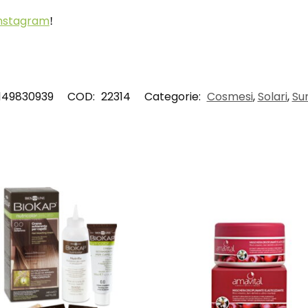
nstagram
!
149830939
COD:
22314
Categorie:
Cosmesi
,
Solari
,
Su