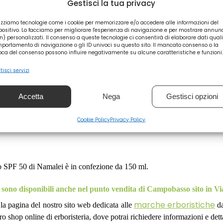
Gestisci la tua privacy
riculture
lizziamo tecnologie come i cookie per memorizzare e/o accedere alle informazioni del
positivo. Lo facciamo per migliorare l'esperienza di navigazione e per mostrare annun
n) personalizzati. Il consenso a queste tecnologie ci consentirà di elaborare dati quali 
portamento di navigazione o gli ID univoci su questo sito. Il mancato consenso o la
oca del consenso possono influire negativamente su alcune caratteristiche e funzioni.
tisci servizi
Accetta
Nega
Gestisci opzioni
Cookie Policy
Privacy Policy
do fino a completo assorbimento.
o SPF 50 di Namalei è in confezione da 150 ml.
ce sono disponibili anche nel punto vendita di Campobasso sito in Vi
marche erboristiche
la pagina del nostro sito web dedicata alle
da
o shop online di erboristeria, dove potrai richiedere informazioni e detta