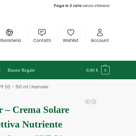
Paga in 3 rate
senza interessi
rboristeria
Contatti
Wishlist
Account
Buono Regalo
0,00
€
0
PF 50 – 150 ml | Namalei
r – Crema Solare
ttiva Nutriente