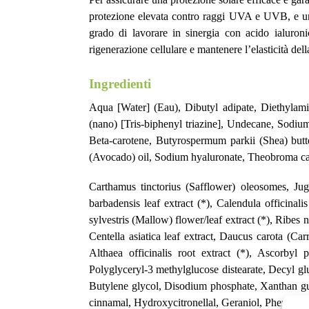
protezione elevata contro raggi UVA e UVB, e un
grado di lavorare in sinergia con acido ialuroni
rigenerazione cellulare e mantenere l’elasticità dell
Ingredienti
Aqua [Water] (Eau), Dibutyl adipate, Diethylamin
(nano) [Tris-biphenyl triazine], Undecane, Sodiu
Beta-carotene, Butyrospermum parkii (Shea) butte
(Avocado) oil, Sodium hyaluronate, Theobroma caca
Carthamus tinctorius (Safflower) oleosomes, Ju
barbadensis leaf extract (*), Calendula officinal
sylvestris (Mallow) flower/leaf extract (*), Ribes ni
Centella asiatica leaf extract, Daucus carota (Carr
Althaea officinalis root extract (*), Ascorbyl
Polyglyceryl-3 methylglucose distearate, Decyl gl
Butylene glycol, Disodium phosphate, Xanthan gum
cinnamal, Hydroxycitronellal, Geraniol, Phenoxye