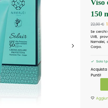
Viso
150 m
22,90
€
Se cerchi 
UVB, prov
Namalei, 
Corpo.
Solo 1 p
Acquista
Punti!
Aggiun