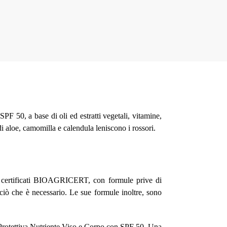
F 50, a base di oli ed estratti vegetali, vitamine,
di aloe, camomilla e calendula leniscono i rossori.
ti certificati BIOAGRICERT, con formule prive di
o ciò che è necessario. Le sue formule inoltre, sono
 Protettiva Nutriente Viso e Corpo con SPF 50. Una