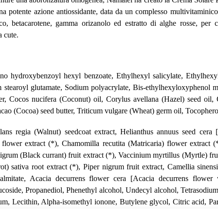
a potente azione antiossidante, data da un complesso multivitaminico
co, betacarotene, gamma orizanolo ed estratto di alghe rosse, per c
a cute.
o hydroxybenzoyl hexyl benzoate, Ethylhexyl salicylate, Ethylhexyl t
m stearoyl glutamate, Sodium polyacrylate, Bis-ethylhexyloxyphenol me
r, Cocos nucifera (Coconut) oil, Corylus avellana (Hazel) seed oil, 
o (Cocoa) seed butter, Triticum vulgare (Wheat) germ oil, Tocopherol,
glans regia (Walnut) seedcoat extract, Helianthus annuus seed cera
is flower extract (*), Chamomilla recutita (Matricaria) flower extract
grum (Black currant) fruit extract (*), Vaccinium myrtillus (Myrtle) fruit
ot) sativa root extract (*), Piper nigrum fruit extract, Camellia sinen
 palmitate, Acacia decurrens flower cera [Acacia decurrens flower 
ucoside, Propanediol, Phenethyl alcohol, Undecyl alcohol, Tetrasodiu
, Lecithin, Alpha-isomethyl ionone, Butylene glycol, Citric acid, P
thanol, Acrylates/beheneth-25 methacrylate copolymer.