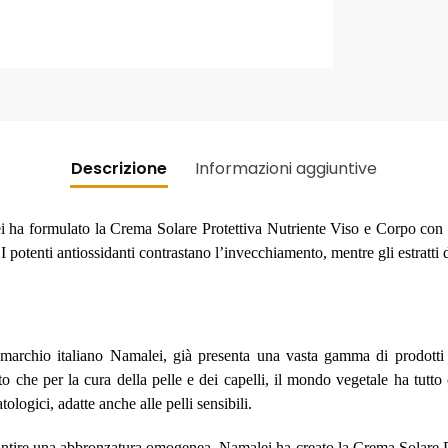
Descrizione
Informazioni aggiuntive
ei ha formulato la Crema Solare Protettiva Nutriente Viso e Corpo con SP
 potenti antiossidanti contrastano l’invecchiamento, mentre gli estratti 
 marchio italiano Namalei, già presenta una vasta gamma di prodot
to che per la cura della pelle e dei capelli, il mondo vegetale ha tutt
tologici, adatte anche alle pelli sensibili.
arantire una abbronzatura omogenea, Namalei ha creato la Crema Solare