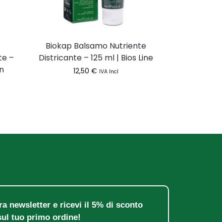
Biokap Balsamo Nutriente
te –
Districante – 125 ml | Bios Line
àn
12,50
€
IVA Incl