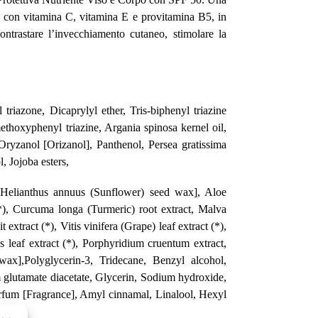
 con vitamina C, vitamina E e provitamina B5, in
ontrastare l’invecchiamento cutaneo, stimolare la
riazone, Dicaprylyl ether, Tris-biphenyl triazine
thoxyphenyl triazine, Argania spinosa kernel oil,
Oryzanol [Orizanol], Panthenol, Persea gratissima
 Jojoba esters,
 [Helianthus annuus (Sunflower) seed wax], Aloe
 (*), Curcuma longa (Turmeric) root extract, Malva
 extract (*), Vitis vinifera (Grape) leaf extract (*),
sis leaf extract (*), Porphyridium cruentum extract,
wax],Polyglycerin-3, Tridecane, Benzyl alcohol,
m glutamate diacetate, Glycerin, Sodium hydroxide,
arfum [Fragrance], Amyl cinnamal, Linalool, Hexyl