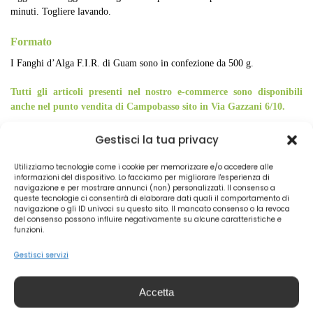
minuti. Togliere lavando.
Formato
I Fanghi d’Alga F.I.R. di Guam sono in confezione da 500 g.
Tutti gli articoli presenti nel nostro e-commerce sono disponibili
anche nel punto vendita di Campobasso sito in Via Gazzani 6/10.
Puoi scoprire la vasta gamma di prodotti visitando la pagina del nostro
Gestisci la tua privacy
marche erboristiche
sito web dedicata alle
da noi trattate. Inoltre,
puoi contattarci su WhatsApp usando il numero di cellulare presente qui,
Utilizziamo tecnologie come i cookie per memorizzare e/o accedere alle
sul nostro shop online di erboristeria, dove potrai richiedere informazioni
informazioni del dispositivo. Lo facciamo per migliorare l'esperienza di
e dettagli sull’utilizzo dei vari prodotti che offriamo.
navigazione e per mostrare annunci (non) personalizzati. Il consenso a
queste tecnologie ci consentirà di elaborare dati quali il comportamento di
navigazione o gli ID univoci su questo sito. Il mancato consenso o la revoca
Instagram
Seguici anche sulla nostra pagina Facebook o su
!
del consenso possono influire negativamente su alcune caratteristiche e
funzioni.
Gestisci servizi
EAN:
8025021112756
COD:
16239
Categorie:
Cosmesi
,
Prodotti Per il Corpo
,
Rimedi
Accetta
Anticellulite