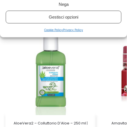
Nega
Prodotti correlati
Gestisci opzioni
Cookie Policy
Privacy Policy
AloeVera2 – Colluttorio D’Aloe – 250 ml |
Amavital