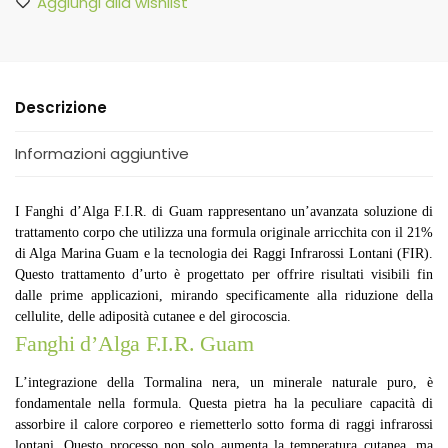
Aggiungi alla wishlist
Descrizione
Informazioni aggiuntive
I Fanghi d’Alga F.I.R. di Guam rappresentano un’avanzata soluzione di
trattamento corpo che utilizza una formula originale arricchita con il 21%
di Alga Marina Guam e la tecnologia dei Raggi Infrarossi Lontani (FIR).
Questo trattamento d’urto è progettato per offrire risultati visibili fin
dalle prime applicazioni, mirando specificamente alla riduzione della
cellulite, delle adiposità cutanee e del girocoscia.
Fanghi d’Alga F.I.R. Guam
L’integrazione della Tormalina nera, un minerale naturale puro, è
fondamentale nella formula. Questa pietra ha la peculiare capacità di
assorbire il calore corporeo e riemetterlo sotto forma di raggi infrarossi
lontani. Questo processo non solo aumenta la temperatura cutanea, ma