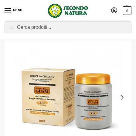
MENU
0
Cerca
Home
Shop
Cosmesi
Prodotti Per il Corpo
Rimedi Anticellulite
/
/
/
/