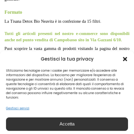
Formato
La Tisana Detox Bio Neavita è in confezione da 15 filtri.
Tutti gli articoli presenti nel nostro e-commerce sono disponibili
anche nel punto vendita di Campobasso sito in Via Gazzani 6/10.
Puoi scoprire la vasta gamma di prodotti visitando la pagina del nostro
marche erboristiche
sito web dedicata alle
da noi trattate. Inoltre,
Gestisci la tua privacy
puoi contattarci su WhatsApp usando il numero di cellulare presente qui,
sul nostro shop online di erboristeria, dove potrai richiedere informazioni
Utilizziamo tecnologie come i cookie per memorizzare e/o accedere alle
e dettagli sull’utilizzo dei vari prodotti che offriamo.
informazioni del dispositivo. Lo facciamo per migliorare l'esperienza di
navigazione e per mostrare annunci (non) personalizzati. Il consenso a
queste tecnologie ci consentirà di elaborare dati quali il comportamento di
pagina Facebook
Seguici anche sulla nostra
o su Instagram!
navigazione o gli ID univoci su questo sito. Il mancato consenso o la revoca
del consenso possono influire negativamente su alcune caratteristiche e
funzioni.
EAN:
8056479389001
Gestisci servizi
COD:
16537
Categorie:
Infusi e Tisane
,
L'Angolo del Tè
Accetta