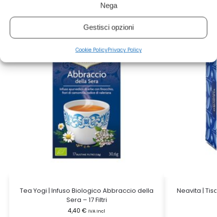
Prodotti correlati
Nega
Gestisci opzioni
Cookie Policy
Privacy Policy
Tea Yogi | Infuso Biologico Abbraccio della
Neavita | Tis
Sera – 17 Filtri
4,40
€
IVA Incl