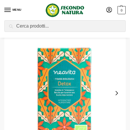
MENU
0
Cerca
Home
Shop
L'Angolo del Tè
Infusi e Tisane
Neavita | Tisana Detox Bio – 15 Filtri
/
/
/
/