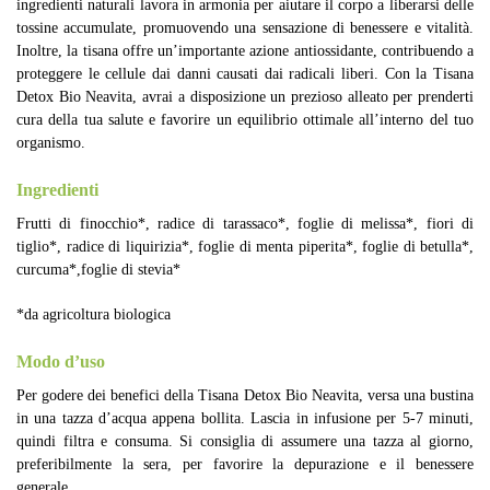
ingredienti naturali lavora in armonia per aiutare il corpo a liberarsi delle
tossine accumulate, promuovendo una sensazione di benessere e vitalità.
Inoltre, la tisana offre un’importante azione antiossidante, contribuendo a
proteggere le cellule dai danni causati dai radicali liberi. Con la Tisana
Detox Bio Neavita, avrai a disposizione un prezioso alleato per prenderti
cura della tua salute e favorire un equilibrio ottimale all’interno del tuo
organismo.
Ingredienti
Frutti di finocchio*, radice di tarassaco*, foglie di melissa*, fiori di
tiglio*, radice di liquirizia*, foglie di menta piperita*, foglie di betulla*,
curcuma*,foglie di stevia*
*da agricoltura biologica
Modo d’uso
Per godere dei benefici della Tisana Detox Bio Neavita, versa una bustina
in una tazza d’acqua appena bollita. Lascia in infusione per 5-7 minuti,
quindi filtra e consuma. Si consiglia di assumere una tazza al giorno,
preferibilmente la sera, per favorire la depurazione e il benessere
generale.